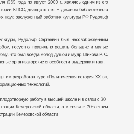
я 1969 года по август 2000 г., являясь одним из его
стории КПСС, двадцать лет – деканом библиотечного
ских наук, заслуженный работник культуры РФ Рудольф
а культуры, Рудольф Сергеевич был неосвобожденным
собом, несуетно, правильно решать большие и малые
ому, что был всегда молод душой и мудр. Шикова Р. С.
сные организаторские способности, выдержка и такт.
ы им разработан курс «Политическая история ХХ в.»,
формационных технологий.
плодотворную работу в высшей школе и в связи с 30-
трации Кемеровской области, а в связи с 70-летним
страции Кемеровской области.