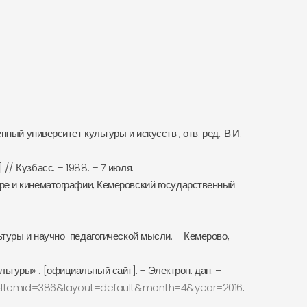
ый университет культуры и искусств ; отв. ред.: В.И.
/ Кузбасс. – 1988. – 7 июля.
ьтуре и кинематографии, Кемеровский государственный
ьтуры и научно-педагогической мысли. – Кемерово,
туры» : [официальный сайт]. - Электрон. дан. –
0&Itemid=386&layout=default&month=4&year=2016
.