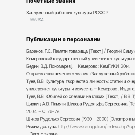
Почётные звания
Заслуженный работник культуры РСФСР
1988 год
Публикации о персоналии
Баранов, Г.С. Памяти товарища [Текст] / Георгий Самуи
Кемеровский государственный университет культуры и и
Бедин, В.Д. Пономарев]. – Кемерово : КемГУКИ, 2014. – 3
О присвоении почетного звания «Заслуженный работник
Туев, В.В. Культура, творчество, личность: статьи и о
университет культуры и искусств. – Кемерово : Издате
Туев, В.В. Юбилей со слезами на глазах [Текст] / В.В. Т
Циркин, А.В. Памяти Шикова Рудольфа Сергеевича [Тек
2004. – С. 76-78.
Шиков Рудольф Сергеевич (1930 - 2000) [Электронный
Режим доступа:
http://www.kemguki.ru/index.php?
– Загл. с экрана.