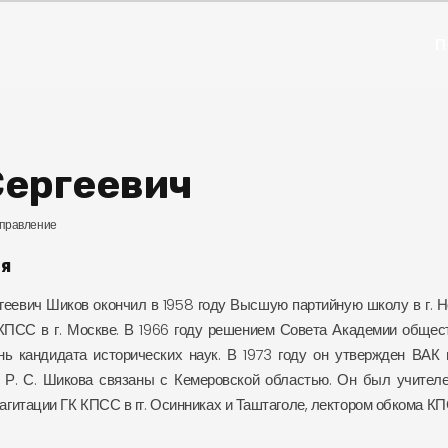
П
Сергеевич
управление
я
еевич Шиков окончил в 1958 году Высшую партийную школу в г. Н
КПСС в г. Москве. В 1966 году решением Совета Академии обще
нь кандидата исторических наук. В 1973 году он утвержден ВАК 
 Р. С. Шикова связаны с Кемеровской областью. Он был учител
агитации ГК КПСС в гг. Осинниках и Таштаголе, лектором обкома К