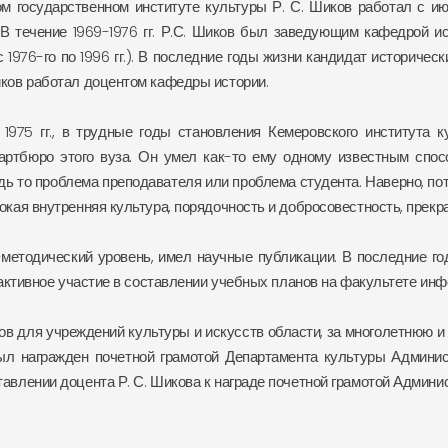
м государственном институте культуры Р. С. Шиков работал с июл
 В течение 1969-1976 гг. Р.С. Шиков был заведующим кафедрой и
с 1976-го по 1996 гг.). В последние годы жизни кандидат историче
ков работал доцентом кафедры истории.
 1975 гг., в трудные годы становления Кемеровского институт
артбюро этого вуза. Он умел как-то ему одному известным спо
ь то проблема преподавателя или проблема студента. Наверно, пот
кая внутренняя культура, порядочность и добросовестность, прекра
методический уровень, имел научные публикации. В последние год
 активное участие в составлении учебных планов на факультете ин
в для учреждений культуры и искусств области, за многолетнюю и 
л награжден почетной грамотой Департамента культуры Админис
влении доцента Р. С. Шикова к награде почетной грамотой Админи