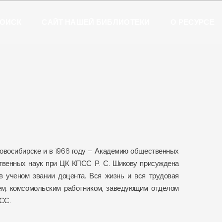
ОИСК
САЙТ НАШЕЙ БИБЛИОТЕКИ
О РЕСУРСЕ
овосибирске и в 1966 году – Академию общественных
ственных наук при ЦК КПСС Р. С. Шикову присуждена
в ученом звании доцента. Вся жизнь и вся трудовая
ем, комсомольским работником, заведующим отделом
ПСС.