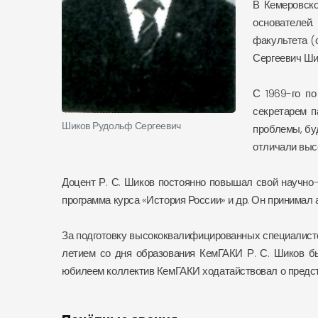
В Кемеровско
основателей.
факультета (
Сергеевич Ши
С 1969-го по
секретарем п
Шиков Рудольф Сергеевич
проблемы, буд
отличали высо
Доцент Р. С. Шиков постоянно повышал свой научно-
программа курса «История России» и др. Он принимал
За подготовку высококвалифицированных специалисто
летием со дня образования КемГАКИ Р. С. Шиков бы
юбилеем коллектив КемГАКИ ходатайствовал о предста