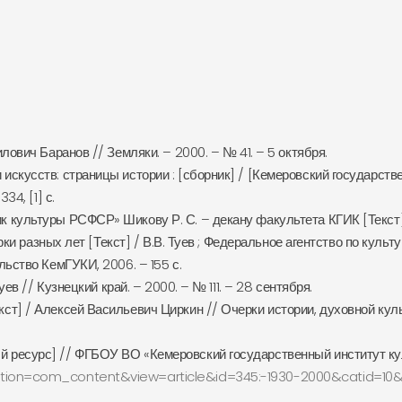
лович Баранов // Земляки. – 2000. – № 41. – 5 октября.
скусств: страницы истории : [сборник] / [Кемеровский государственн
34, [1] с.
 культуры РСФСР» Шикову Р. С. – декану факультета КГИК [Текст] /
черки разных лет [Текст] / В.В. Туев ; Федеральное агентство по кул
льство КемГУКИ, 2006. – 155 с.
уев // Кузнецкий край. – 2000. – № 111. – 28 сентября.
ст] / Алексей Васильевич Циркин // Очерки истории, духовной кул
 ресурс] // ФГБОУ ВО «Кемеровский государственный институт куль
option=com_content&view=article&id=345:-1930-2000&catid=1