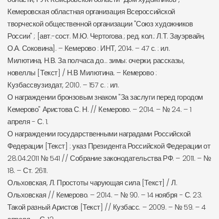
Кемеровская областная организация Всероссийской
творческой общественной организации "Союз художников
России" ; [авт.-сост. М.Ю. Чертогова ; ред. кол.: Л.Т. Зауэрвайн,
О.А. Соковина]. – Кемерово : ИНТ, 2014. – 47 с. : ил.
Милютина, Н.В. За полчаса до... зимы: очерки, рассказы,
новеллы [Текст] / Н.В Милютина. – Кемерово :
Кузбассвузиздат, 2010. – 157 с. : ил.
О награждении бронзовым знаком "За заслуги перед городом
Кемерово" Аристова С. Н. // Кемерово. – 2014. – № 24. – 1
апреля - С. 1.
О награждении государственными наградами Российской
Федерации [Текст] : указ Президента Российской Федерации от
28.04.2011 № 541 // Собрание законодательства РФ. – 2011. – №
18. – Ст. 2611.
Ольховская, Л. Простоты чарующая сила [Текст] / Л.
Ольховская // Кемерово. – 2014. – № 90. – 14 ноября - С. 23.
Такой разный Аристов [Текст] // Кузбасс. – 2009. – № 59. – 4