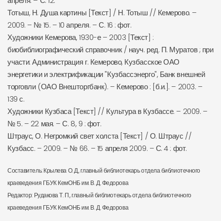
апреля. – С. 12.
Тотыш, Н. Душа картины [Текст] / Н. Тотыш // Кемерово. –
2009. – № 15. – 10 апреля. – С. 16 : фот.
Художники Кемерова, 1930-е – 2003 [Текст] :
биобиблиографический справочник / науч. ред. П. Муратов ; при
участи: Администрация г. Кемерово, Кузбасское ОАО
энергетики и электрификации "Кузбассэнерго", Банк внешней
торговли (ОАО Внешторгбанк). – Кемерово : [б.и.]. – 2003. –
139 с.
Художники Кузбаса [Текст] // Культура в Кузбассе. – 2009. –
№ 5. – 22 мая. – С. 8, 9 : фот.
Штраус, О. Негромкий свет холста [Текст] / О. Штраус //
Кузбасс. – 2009. – № 66. – 15 апреля 2009. – С. 4 : фот.
Составитель: Крылева О. Д., главный библиотекарь отдела библиотечного
краеведения ГБУК КемОНБ им. В. Д. Федорова
Редактор: Рудакова Т. П., главный библиотекарь отдела библиотечного
краеведения ГБУК КемОНБ им. В. Д. Федорова